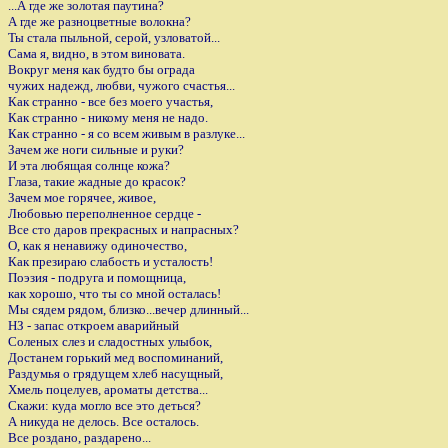
...А где же золотая паутина?
А где же разноцветные волокна?
Ты стала пыльной, серой, узловатой...
Сама я, видно, в этом виновата.
Вокруг меня как будто бы ограда
чужих надежд, любви, чужого счастья...
Как странно - все без моего участья,
Как странно - никому меня не надо.
Как странно - я со всем живым в разлуке...
Зачем же ноги сильные и руки?
И эта любящая солнце кожа?
Глаза, такие жадные до красок?
Зачем мое горячее, живое,
Любовью переполненное сердце -
Все сто даров прекрасных и напрасных?
О, как я ненавижу одиночество,
Как презираю слабость и усталость!
Поэзия - подруга и помощница,
как хорошо, что ты со мной осталась!
Мы сядем рядом, близко...вечер длинный...
НЗ - запас откроем аварийный
Соленых слез и сладостных улыбок,
Достанем горький мед воспоминаний,
Раздумья о грядущем хлеб насущный,
Хмель поцелуев, ароматы детства...
Скажи: куда могло все это деться?
А никуда не делось. Все осталось.
Все роздано, раздарено...