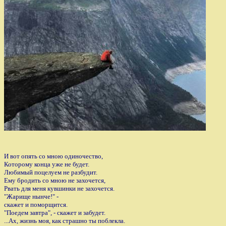
И вот опять со мною одиночество,
Которому конца уже не будет.
Любимый поцелуем не разбудит.
Ему бродить со мною не захочется,
Рвать для меня кувшинки не захочется.
"Жарище нынче!" -
скажет и поморщится.
"Поедем завтра", - скажет и забудет.
...Ах, жизнь моя, как страшно ты поблекла.