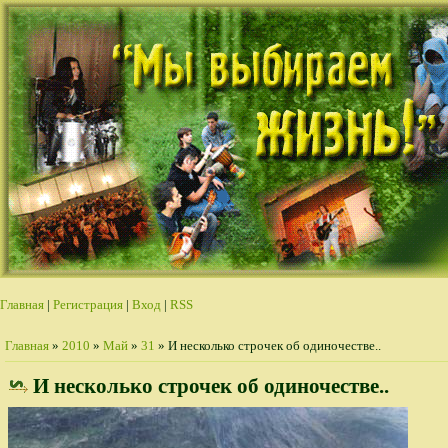
Главная
|
Регистрация
|
Вход
|
RSS
Главная
»
2010
»
Май
»
31
» И несколько строчек об одиночестве..
И несколько строчек об одиночестве..